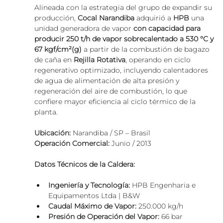
Alineada con la estrategia del grupo de expandir su 
producción, 
Cocal Narandiba
 adquirió a 
HPB 
una 
unidad generadora de vapor
 con capacidad para 
producir 250 t/h de vapor sobrecalentado a 530 °C y 
67 kgf/cm²(g)
 a partir de la combustión de bagazo 
de caña en 
Rejilla Rotativa
, operando en ciclo 
regenerativo optimizado, incluyendo calentadores 
de agua de alimentación de alta presión y 
regeneración del aire de combustión, lo que 
confiere mayor eficiencia al ciclo térmico de la 
planta.
Ubicación:
 Narandiba / SP – Brasil
Operación Comercial:
 Junio / 2013
Datos Técnicos de la Caldera:
Ingeniería y Tecnología:
 HPB Engenharia e 
Equipamentos Ltda | B&W
Caudal Máximo de Vapor:
 250.000 kg/h
Presión de Operación del Vapor:
 66 bar