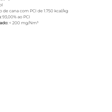
ol
o de cana com PCI de 1.750 kcal/kg
: 
93,00% ao PCI
lado:
 < 200 mg/Nm³