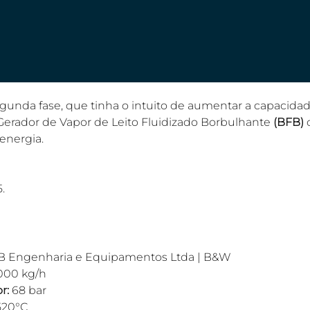
gunda fase, que tinha o intuito de aumentar a capacida
erador de Vapor de Leito Fluidizado Borbulhante 
(BFB)
 
energia.
5.
 Engenharia e Equipamentos Ltda | B&W
.000 kg/h
r:
 68 bar
520°C