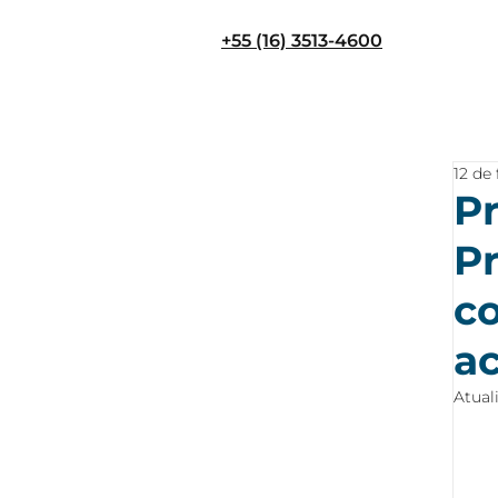
+55 (16) 3513-4600
12 de
P
P
c
a
Atual